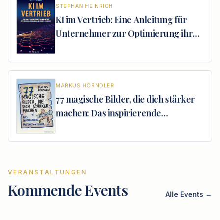
STEPHAN
HEINRICH
KI im Vertrieb: Eine Anleitung für
Unternehmer zur Optimierung ihrer
B2B-Geschäftsprozesse
MARKUS
HÖRNDLER
77 magische Bilder, die dich stärker
machen: Das inspirierende
Motivationsbuch
VERANSTALTUNGEN
Kommende Events
Alle Events →