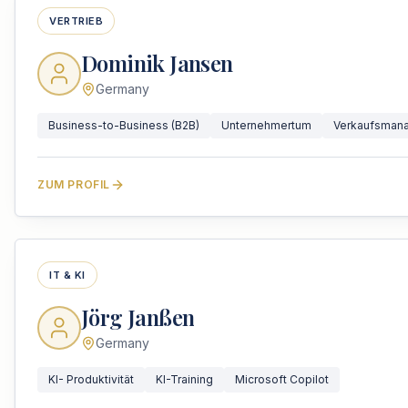
VERTRIEB
Dominik Jansen
Germany
Business-to-Business (B2B)
Unternehmertum
Verkaufsman
ZUM PROFIL
IT & KI
Jörg Janßen
Germany
KI- Produktivität
KI-Training
Microsoft Copilot