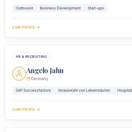
Outbound
Business Development
Start-ups
ZUM PROFIL
HR & RECRUITING
Angelo Jahn
Germany
SAP Successfactors
Vorauswahl von Lebensläufen
Hospita
ZUM PROFIL