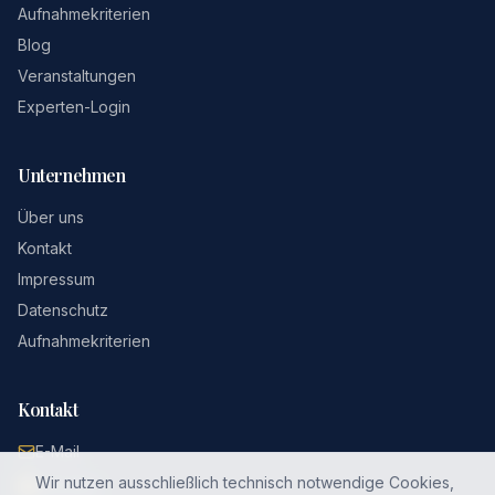
Aufnahmekriterien
Blog
Veranstaltungen
Experten-Login
Unternehmen
Über uns
Kontakt
Impressum
Datenschutz
Aufnahmekriterien
Kontakt
E-Mail
Wir nutzen ausschließlich technisch notwendige Cookies,
LinkedIn