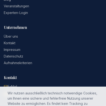
Veranstaltungen
Experten-Login
Unternehmen
Über uns
Kontakt
Impressum
Datenschutz
Aufnahmekriterien
Kontakt
E-Mail
Wir nutzen ausschließlich technisch notwendige Cookies,
LinkedIn
um Ihnen eine sichere und fehlerfreie Nutzung unserer
Website zu ermöglichen. Es findet kein Tracking zu