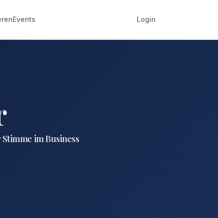
eren
Events
Login
r
r Stimme im Business