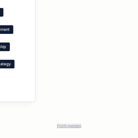
pment
ship
rategy
Profil melden