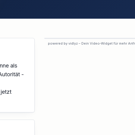
VORSCHAU
powered by vidlyz – Dein Video-Widget für mehr Anf
Interaktives Experten-Video
Dieses Profil hat das interaktive
Video noch nicht aktiviert.
nne als
utorität -
jetzt