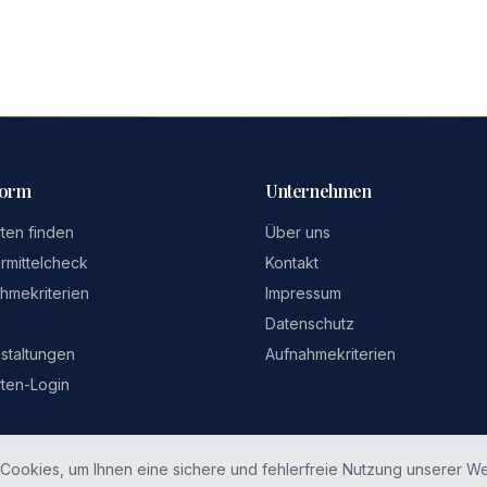
form
Unternehmen
ten finden
Über uns
rmittelcheck
Kontakt
hmekriterien
Impressum
Datenschutz
staltungen
Aufnahmekriterien
ten-Login
Cookies, um Ihnen eine sichere und fehlerfreie Nutzung unserer We