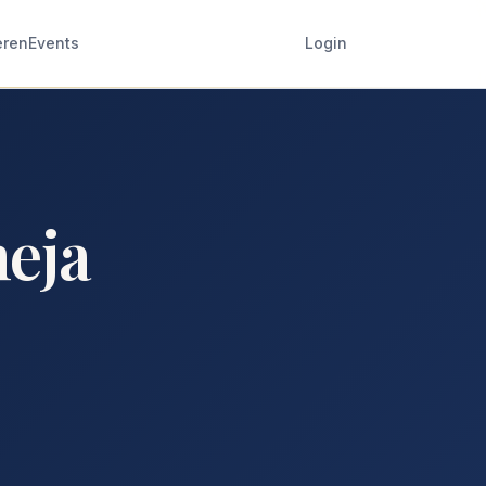
eren
Events
Login
eja