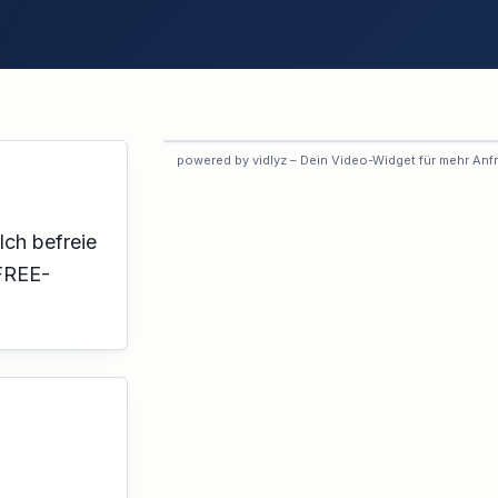
VORSCHAU
powered by vidlyz – Dein Video-Widget für mehr Anf
Interaktives Experten-Video
Dieses Profil hat das interaktive
Video noch nicht aktiviert.
Ich befreie
 FREE-