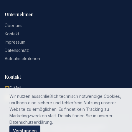
Unternehmen
Über uns
Kontakt
Impressum
Datenschutz
Aufnahmekriterien
Kontakt
E-Mail
Wir nutzen ausschließlich technisch notwendige Cookies,
LinkedIn
um Ihnen eine sichere und fehlerfreie Nutzung unserer
Website zu ermöglichen. Es findet kein Tracking zu
Marketingzwecken statt. Details finden Sie in unserer
Datenschutzerklärung
.
©
2026
Top 100 KMU. Alle Rechte vorbehalten.
Verstanden
Klassisch. Vertrauensvoll. Unabhängig.