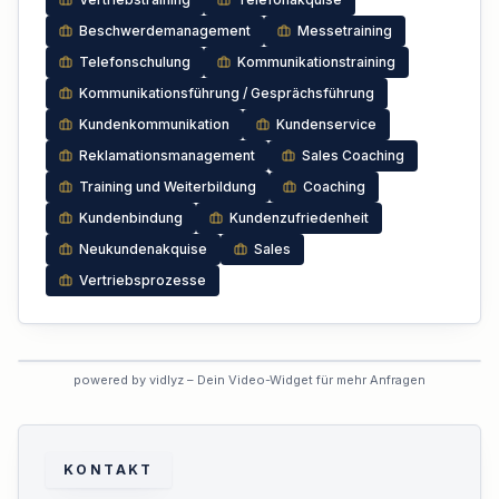
Beschwerdemanagement
Messetraining
Telefonschulung
Kommunikationstraining
Kommunikationsführung / Gesprächsführung
Kundenkommunikation
Kundenservice
Reklamationsmanagement
Sales Coaching
Training und Weiterbildung
Coaching
Kundenbindung
Kundenzufriedenheit
Neukundenakquise
Sales
Vertriebsprozesse
VORSCHAU
powered by vidlyz – Dein Video-Widget für mehr Anfragen
Interaktives Experten-Video
Dieses Profil hat das interaktive
Video noch nicht aktiviert.
KONTAKT