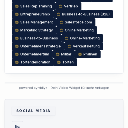
Sales Rep Training
Vertrieb
Entrepreneurship
Business-to-Business (B2B)
Sales Management
Salesforce.com
Marketing Strategy
Online Marketing
Business-to-Business
Online-Marketing
Unternehmensstrategie
Verkaufsleitung
Unternehmertum
Militär
Pralinen
Tortendekoration
Torten
VORSCHAU
powered by vidlyz – Dein Video-Widget für mehr Anfragen
Interaktives Experten-Video
Dieses Profil hat das interaktive
Video noch nicht aktiviert.
SOCIAL MEDIA