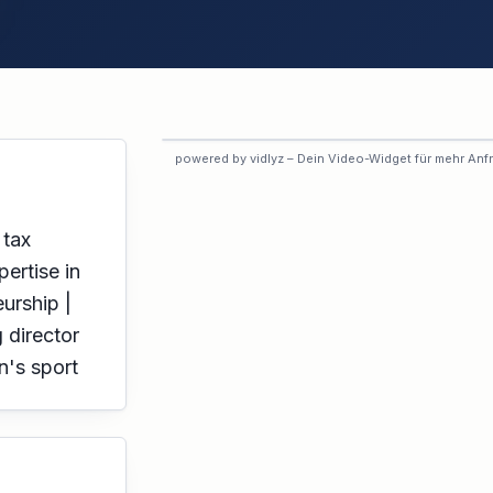
VORSCHAU
powered by vidlyz – Dein Video-Widget für mehr Anf
Interaktives Experten-Video
Dieses Profil hat das interaktive
Video noch nicht aktiviert.
 tax
pertise in
urship |
 director
n's sport