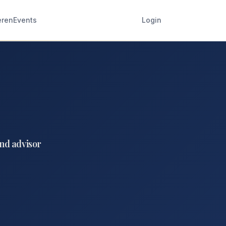
eren
Events
Login
and advisor