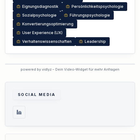
Eignungsdiagnostik
Persönlichkeitspsychologie
Sozialpsychologie
Führungspsychologie
Konvertierungsoptimierung
User Experience (UX)
Verhaltenswissenschaften
Leadership
VORSCHAU
powered by vidlyz – Dein Video-Widget für mehr Anfragen
Interaktives Experten-Video
Dieses Profil hat das interaktive
Video noch nicht aktiviert.
SOCIAL MEDIA