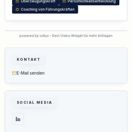
Überzeugungskraft
Persönlichkeitsentwicklung
Coaching von Führungskräften
VORSCHAU
powered by vidlyz – Dein Video-Widget für mehr Anfragen
Interaktives Experten-Video
Dieses Profil hat das interaktive
Video noch nicht aktiviert.
KONTAKT
E-Mail senden
SOCIAL MEDIA