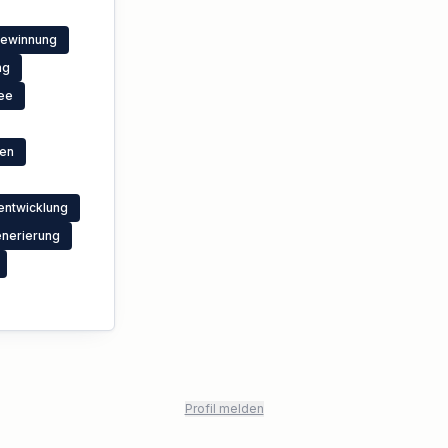
gewinnung
ng
ee
gen
entwicklung
nerierung
Profil melden