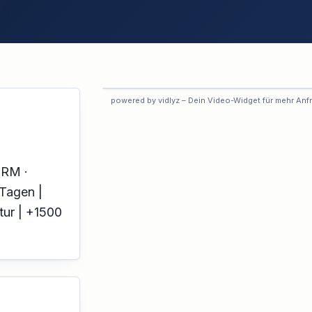
VORSCHAU
powered by vidlyz – Dein Video-Widget für mehr Anf
Interaktives Experten-Video
Dieses Profil hat das interaktive
Video noch nicht aktiviert.
CRM ·
 Tagen |
tur | +1500