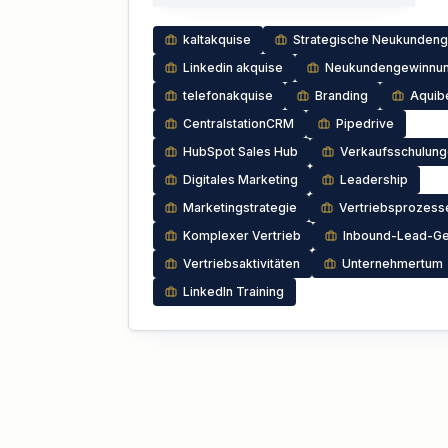
kaltakquise
Strategische Neukunden
Linkedin akquise
Neukundengewinnu
telefonakquise
Branding
Aquib
CentralstationCRM
Pipedrive
HubSpot Sales Hub
Verkaufsschulun
Digitales Marketing
Leadership
Marketingstrategie
Vertriebsprozess
Komplexer Vertrieb
Inbound-Lead-Ge
Vertriebsaktivitäten
Unternehmertum
LinkedIn Training