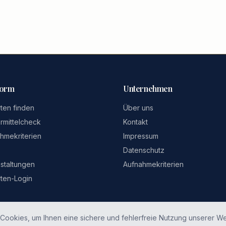
form
Unternehmen
ten finden
Über uns
rmittelcheck
Kontakt
hmekriterien
Impressum
Datenschutz
staltungen
Aufnahmekriterien
ten-Login
Cookies, um Ihnen eine sichere und fehlerfreie Nutzung unserer We