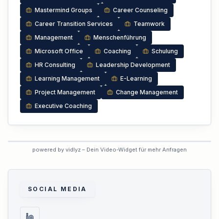
Mastermind Groups
Career Counseling
Career Transition Services
Teamwork
Management
Menschenführung
Microsoft Office
Coaching
Schulung
HR Consulting
Leadership Development
Learning Management
E-Learning
Project Management
Change Management
Executive Coaching
VORSCHAU
powered by vidlyz – Dein Video-Widget für mehr Anfragen
Interaktives Experten-Video
Dieses Profil hat das interaktive
Video noch nicht aktiviert.
SOCIAL MEDIA