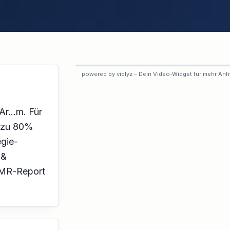
VORSCHAU
powered by vidlyz – Dein Video-Widget für mehr Anf
Interaktives Experten-Video
Dieses Profil hat das interaktive
Video noch nicht aktiviert.
r...m. Für
n zu 80%
egie-
 &
OMR-Report