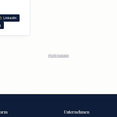
LinkedIn
g
Profil melden
form
Unternehmen