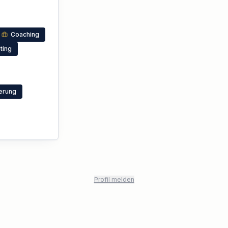
Coaching
ting
erung
Profil melden