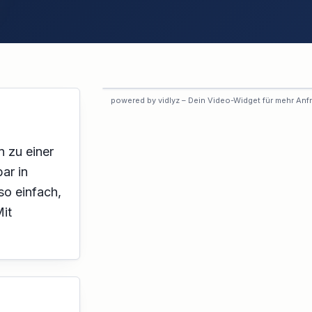
VORSCHAU
powered by vidlyz – Dein Video-Widget für mehr Anf
Interaktives Experten-Video
Dieses Profil hat das interaktive
Video noch nicht aktiviert.
n zu einer
ar in
so einfach,
Mit