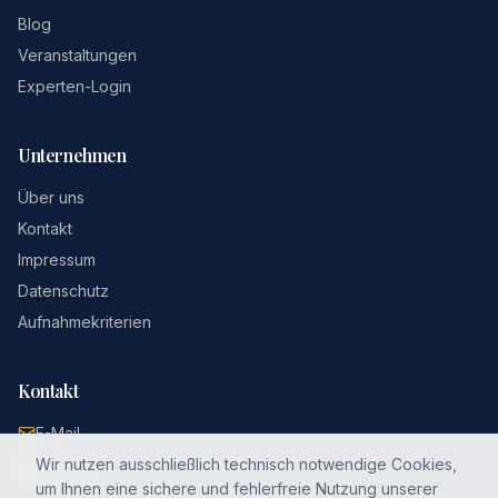
Blog
Veranstaltungen
Experten-Login
Unternehmen
Über uns
Kontakt
Impressum
Datenschutz
Aufnahmekriterien
Kontakt
E-Mail
Wir nutzen ausschließlich technisch notwendige Cookies,
LinkedIn
um Ihnen eine sichere und fehlerfreie Nutzung unserer